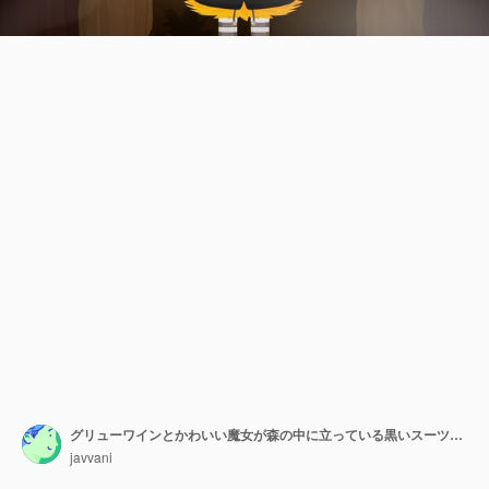
グリューワインとかわいい魔女が森の中に立っている黒いスーツと帽子の女の子がホットドリンクとカップを保持ハロウィーンのコンセプトベクトル
javvani