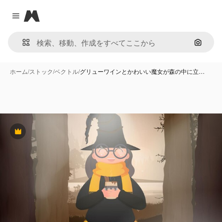
Magnific
Close menu
画像で
ホーム
/
ストック
/
ベクトル
/
グリューワインとかわいい魔女が森の中に立…
Premium