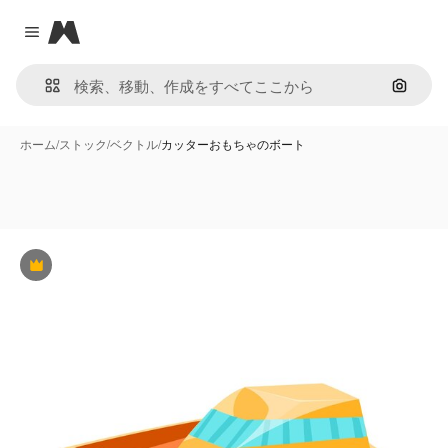
Magnific
Close menu
画像で
ホーム
/
ストック
/
ベクトル
/
カッターおもちゃのボート
Premium