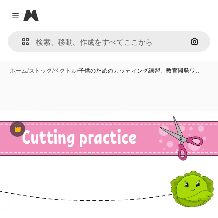
Magnific
Close menu
画像で
ホーム
/
ストック
/
ベクトル
/
子供のためのカッティング練習。教育開発ワ…
Premium