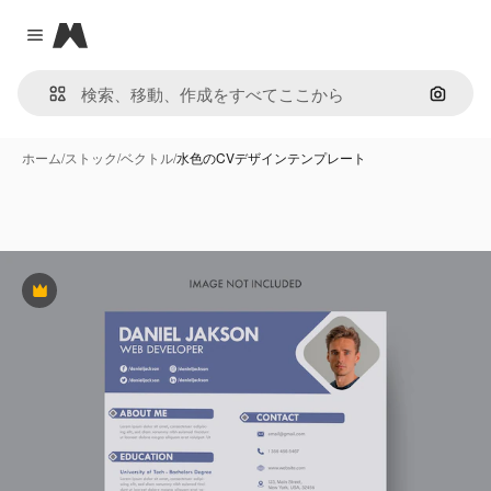
Magnific
Close menu
画像で
ホーム
/
ストック
/
ベクトル
/
水色のCVデザインテンプレート
Premium