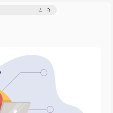
画像で検索
検索