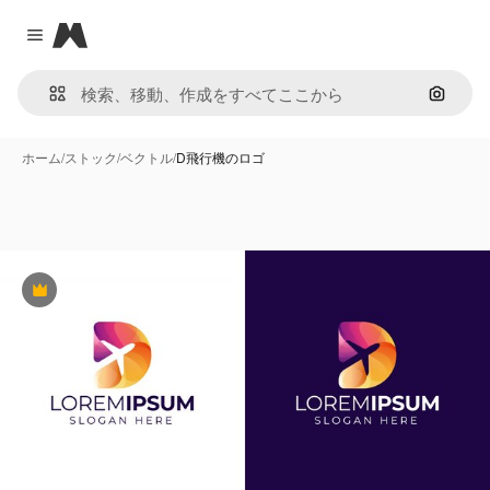
Magnific
Close menu
画像で
ホーム
/
ストック
/
ベクトル
/
D飛行機のロゴ
Premium