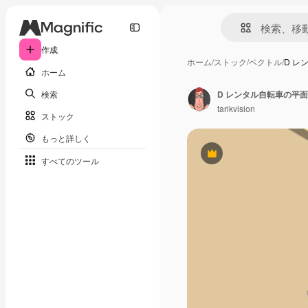
作成
ホーム
/
ストック
/
ベクトル
/
D レ
ホーム
検索
D レンタル自転車の平
tarikvision
ストック
もっと詳しく
Premium
すべてのツール