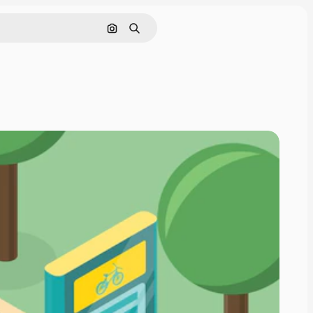
画像で検索
検索