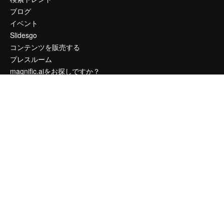
ブログ
イベント
Slidesgo
コンテンツを販売する
プレスルーム
magnific.aiをお探しですか？
お問い合わせ
顧客サポート
Instagram
YouTube
LinkedIn
TikTok
Discord
X
Reddit