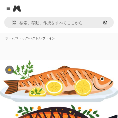
Magnific
Close menu
画像で
ホーム
/
ストック
/
ベクトル
/
ダ・イン
Premium