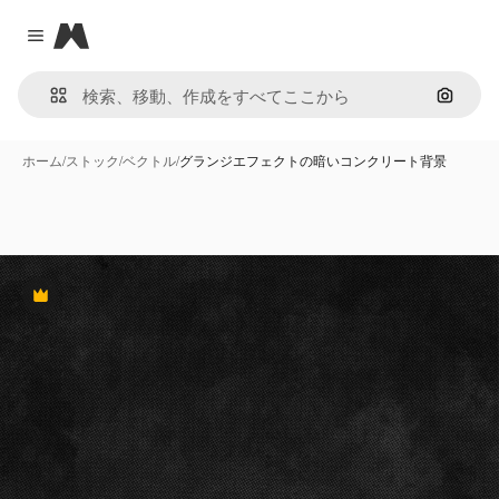
Magnific
Close menu
画像で
ホーム
/
ストック
/
ベクトル
/
グランジエフェクトの暗いコンクリート背景
Premium