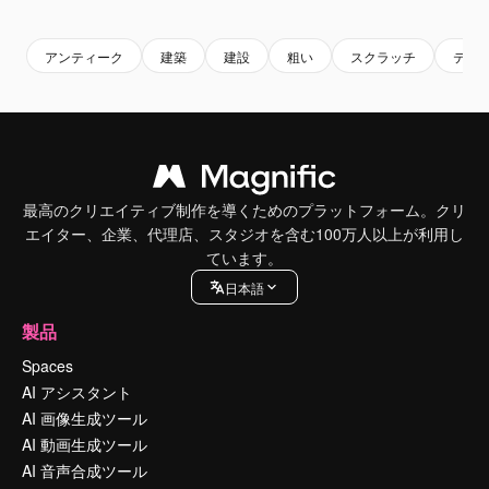
Premium
Premium
Premium
Premium
アンティーク
建築
建設
粗い
スクラッチ
テク
最高のクリエイティブ制作を導くためのプラットフォーム。クリ
エイター、企業、代理店、スタジオを含む100万人以上が利用し
ています。
日本語
製品
Spaces
AI アシスタント
AI 画像生成ツール
AI 動画生成ツール
AI 音声合成ツール