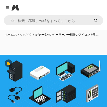
Magnific
Close menu
画像で
ホーム
/
ストック
/
ベクトル
/
データセンターサーバー機器のアイコンを設…
Premium