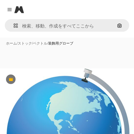
Magnific
Close menu
画像で
ホーム
/
ストック
/
ベクトル
/
装飾用グローブ
Premium