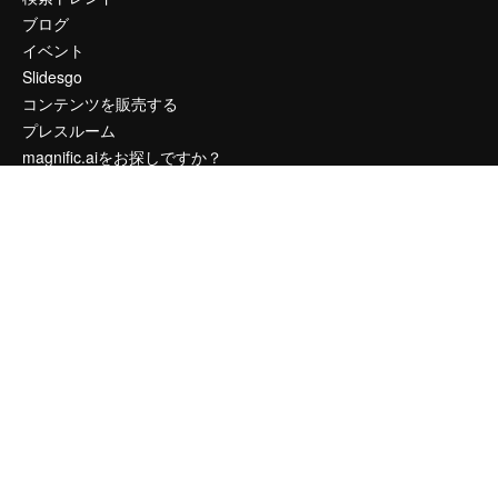
ブログ
イベント
Slidesgo
コンテンツを販売する
プレスルーム
magnific.aiをお探しですか？
お問い合わせ
顧客サポート
Instagram
YouTube
LinkedIn
TikTok
Discord
X
Reddit