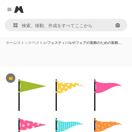
Magnific
Close menu
画像で
ホーム
/
ストック
/
ベクトル
/
フェスティバルやフェアの装飾のための装飾…
Premium