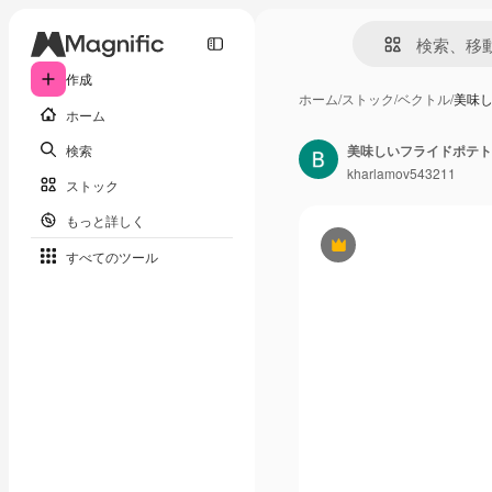
作成
ホーム
/
ストック
/
ベクトル
/
美味し
ホーム
検索
美味しいフライドポテト
kharlamov543211
ストック
もっと詳しく
Premium
すべてのツール