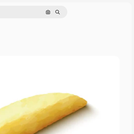
画像で検索
検索