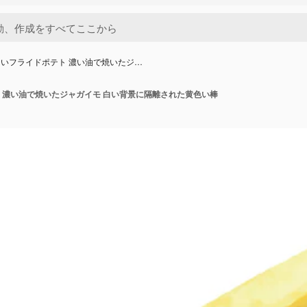
いフライドポテト 濃い油で焼いたジ…
 濃い油で焼いたジャガイモ 白い背景に隔離された黄色い棒