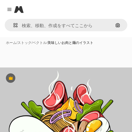
Magnific
Close menu
画像で
ホーム
/
ストック
/
ベクトル
/
美味しいお肉と麺のイラスト
Premium