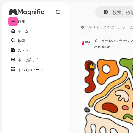
作成
ホーム
/
ストック
/
ベクトル
/
メニ
ホーム
検索
メニューやパッケージン
ZetsBrush
ストック
もっと詳しく
Premium
すべてのツール