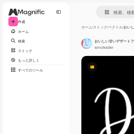
作成
ホーム
/
ストック
/
ベクトル
/
おい
ホーム
検索
おいしい甘いデザートフ
sonulkaster
ストック
もっと詳しく
Premium
すべてのツール