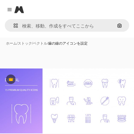
Magnific
Close menu
画像で
ホーム
/
ストック
/
ベクトル
/
歯の線のアイコンを設定
Premium