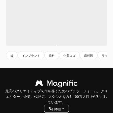
歯
インプラント
歯科
企業ロゴ
歯科医
ライン
最高のクリエイティブ制作を導くためのプラットフォーム。クリ
エイター、企業、代理店、スタジオを含む100万人以上が利用し
ています。
日本語