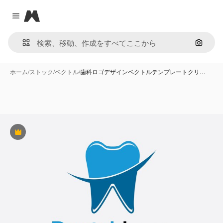
Magnific
Close menu
画像で
ホーム
/
ストック
/
ベクトル
/
歯科ロゴデザインベクトルテンプレートクリ…
Premium