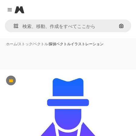
Magnific
Close menu
画像で
ホーム
/
ストック
/
ベクトル
/
探偵ベクトルイラストレーション
Premium