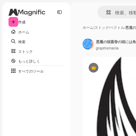
作成
ホーム
/
ストック
/
ベクトル
/
悪魔の
ホーム
検索
悪魔の頭蓋骨の頭には角
graphixmania
ストック
もっと詳しく
Premium
すべてのツール