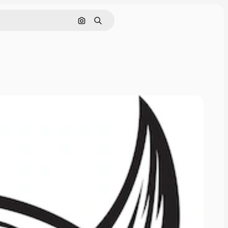
画像で検索
検索