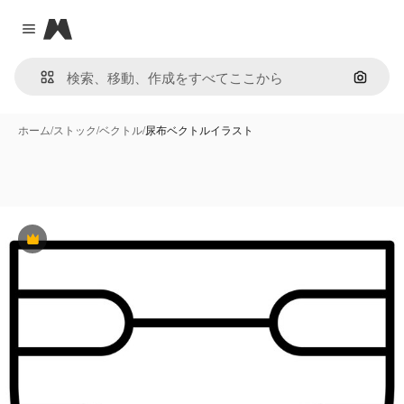
Magnific
Close menu
画像で
ホーム
/
ストック
/
ベクトル
/
尿布ベクトルイラスト
Premium