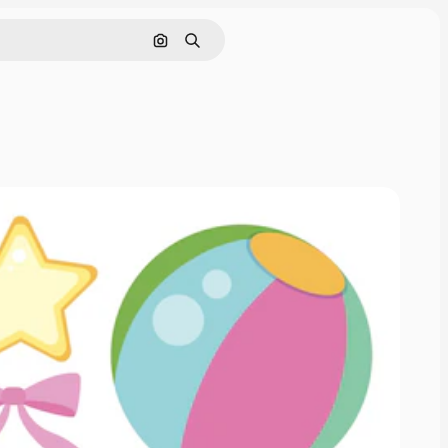
画像で検索
検索