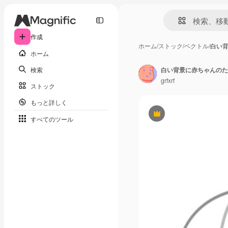
作成
ホーム
/
ストック
/
ベクトル
/
白い
ホーム
検索
白い背景に赤ちゃんのた
grfxrf
ストック
もっと詳しく
Premium
すべてのツール