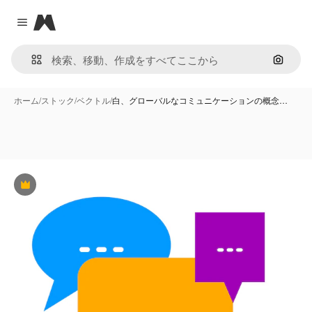
Magnific
Close menu
画像で
ホーム
/
ストック
/
ベクトル
/
白、グローバルなコミュニケーションの概念…
Premium