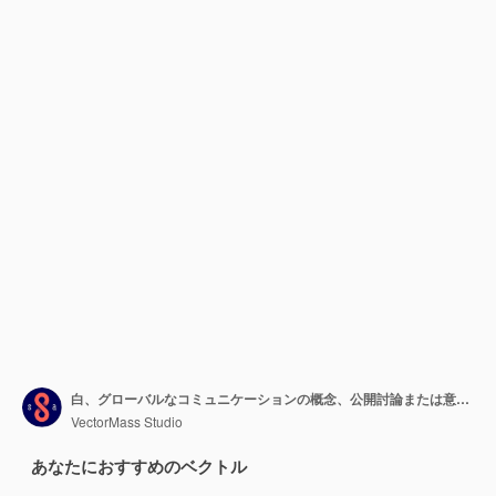
白、グローバルなコミュニケーションの概念、公開討論または意見の多様性のメタファー、会議またはブレーンストーミングに分離されたさまざまな吹き出し構成ベクトルフラットデザイン。
VectorMass Studio
あなたにおすすめのベクトル