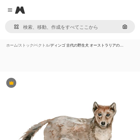
Magnific
Close menu
画像で
ホーム
/
ストック
/
ベクトル
/
ディンゴ 古代の野生犬 オーストラリアの…
Premium