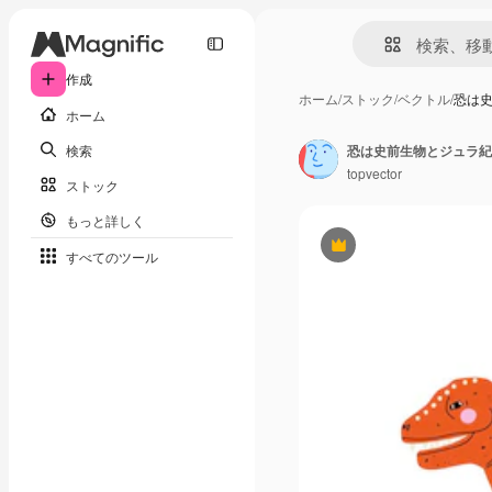
作成
ホーム
/
ストック
/
ベクトル
/
恐は
ホーム
検索
恐は史前生物とジュラ紀
topvector
ストック
もっと詳しく
Premium
すべてのツール