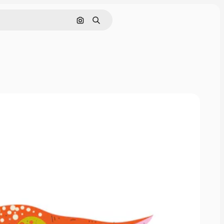
画像で検索
検索