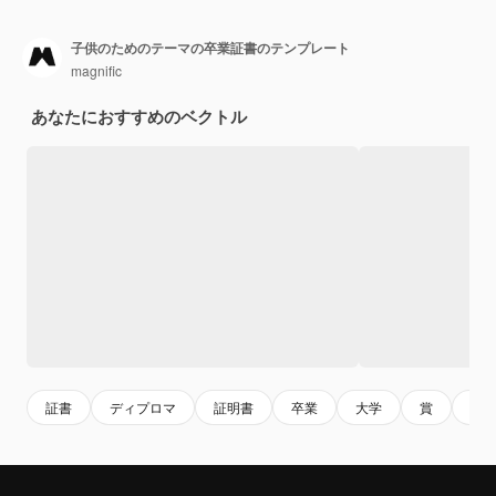
子供のためのテーマの卒業証書のテンプレート
magnific
あなたにおすすめのベクトル
証書
ディプロマ
証明書
卒業
大学
賞
テ