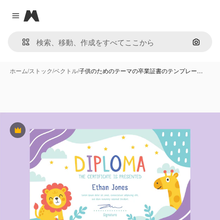
Magnific
Close menu
画像で
ホーム
/
ストック
/
ベクトル
/
子供のためのテーマの卒業証書のテンプレー…
Premium