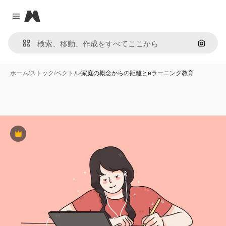
Magnific
Close menu
画像で
ホーム
/
ストック
/
ベクトル
/
家庭の概念からの距離とeラーニング教育
Premium