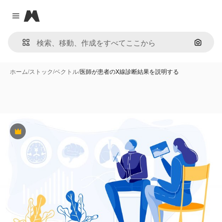
Magnific
Close menu
画像で
ホーム
/
ストック
/
ベクトル
/
医師が患者のX線診断結果を説明する
Premium