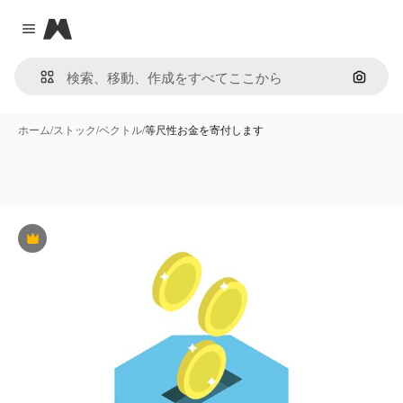
Magnific
Close menu
画像で
ホーム
/
ストック
/
ベクトル
/
等尺性お金を寄付します
Premium