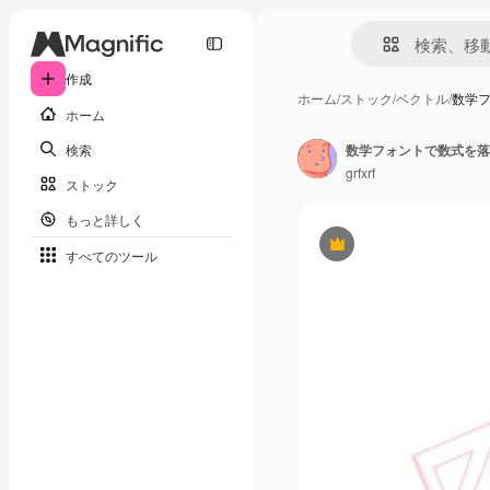
作成
ホーム
/
ストック
/
ベクトル
/
数学
ホーム
検索
数学フォントで数式を落
grfxrf
ストック
もっと詳しく
Premium
すべてのツール