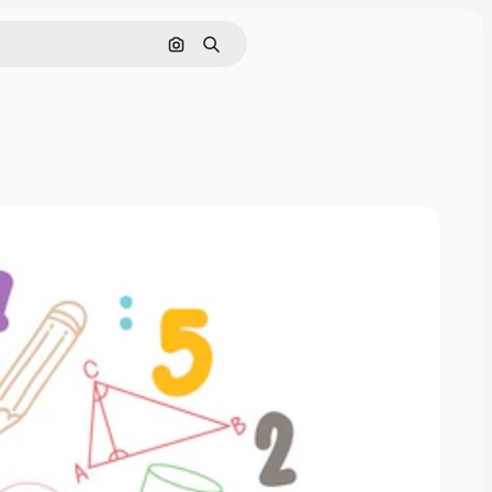
画像で検索
検索