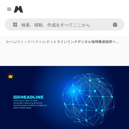
Magnific
Close menu
画像で
ホーム
/
ストック
/
ベクトル
/
ドットラインリンクデジタル地球構成地球ベ…
Premium