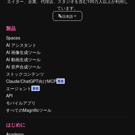
エイター、企業、代理店、スタジオを含む100万人以上が利用し
ています。
日本語
製品
Spaces
AI アシスタント
AI 画像生成ツール
AI 動画生成ツール
AI 音声合成ツール
ストックコンテンツ
Claude/ChatGPT向けMCP
新規
エージェント
新規
API
モバイルアプリ
すべてのMagnificツール
はじめに
Academy