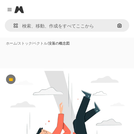
Magnific
Close menu
画像で
ホーム
/
ストック
/
ベクトル
/
没落の概念図
Premium