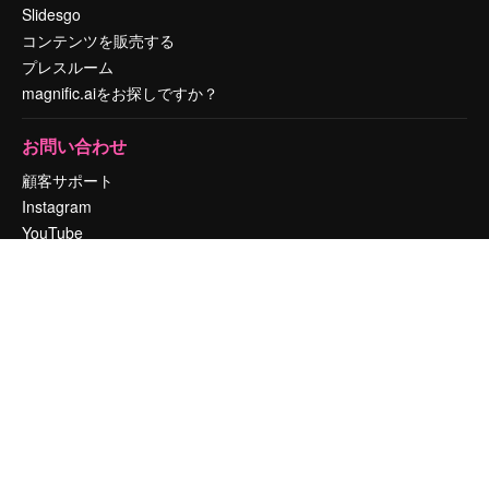
Slidesgo
コンテンツを販売する
プレスルーム
magnific.aiをお探しですか？
お問い合わせ
顧客サポート
Instagram
YouTube
LinkedIn
TikTok
Discord
X
Reddit
Copyright © 2010-
2026
Freepik Company S.L.U.
無断複写・転載を禁じま
す
.