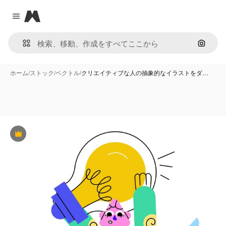
Magnific
Close menu
画像で
ホーム
/
ストック
/
ベクトル
/
クリエイティブな人の抽象的なイラストをダ…
Premium