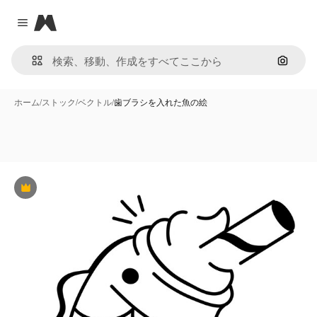
Magnific
Close menu
画像で
ホーム
/
ストック
/
ベクトル
/
歯ブラシを入れた魚の絵
Premium