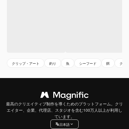
クリップ・アート
釣り
魚
シーフード
餌
クリ
最高のクリエイティブ制作を導くためのプラットフォーム。クリ
エイター、企業、代理店、スタジオを含む100万人以上が利用し
ています。
日本語