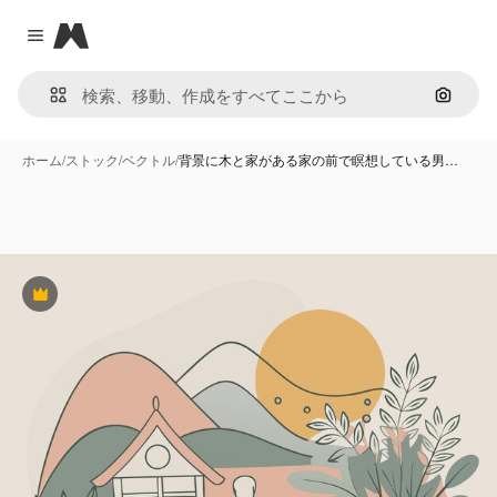
Magnific
Close menu
画像で
ホーム
/
ストック
/
ベクトル
/
背景に木と家がある家の前で瞑想している男…
Premium