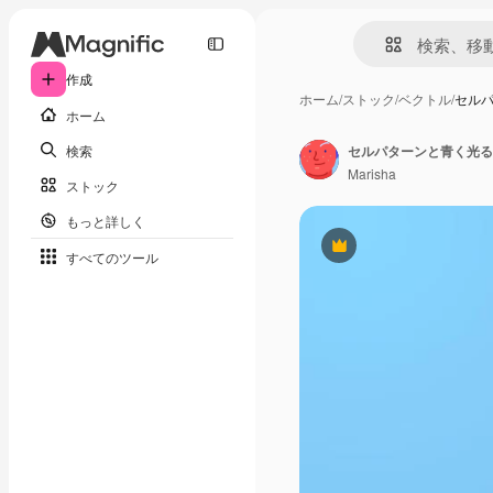
作成
ホーム
/
ストック
/
ベクトル
/
セル
ホーム
検索
セルパターンと青く光る
Marisha
ストック
もっと詳しく
Premium
すべてのツール