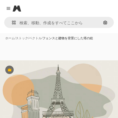
Magnific
Close menu
画像で
ホーム
/
ストック
/
ベクトル
/
フェンスと建物を背景にした塔の絵
Premium