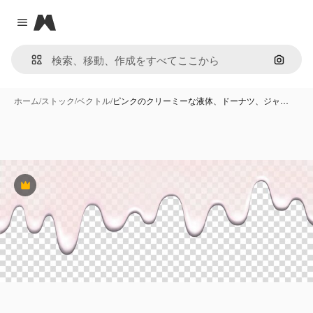
Magnific
Close menu
画像で
ホーム
/
ストック
/
ベクトル
/
ピンクのクリーミーな液体、ドーナツ、ジャ…
Premium