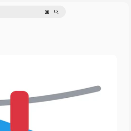
画像で検索
検索