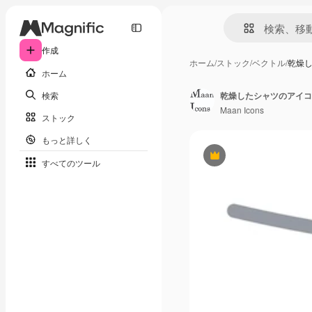
作成
ホーム
/
ストック
/
ベクトル
/
乾燥
ホーム
検索
乾燥したシャツのアイコ
Maan Icons
ストック
もっと詳しく
Premium
すべてのツール