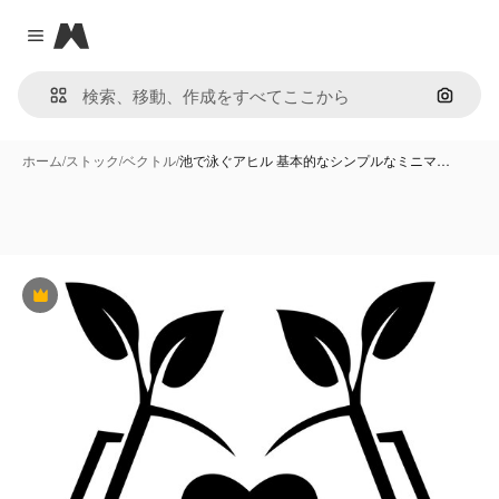
Magnific
Close menu
画像で
ホーム
/
ストック
/
ベクトル
/
池で泳ぐアヒル 基本的なシンプルなミニマ…
Premium