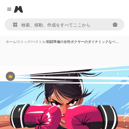
Magnific
Close menu
画像で
ホーム
/
ストック
/
ベクトル
/
戦闘準備の女性ボクサーのダイナミックなベ…
Premium