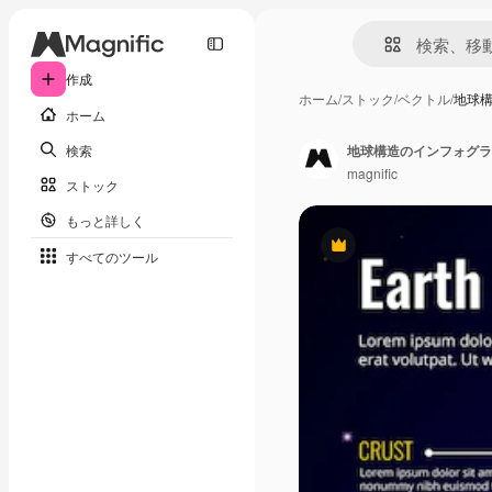
作成
ホーム
/
ストック
/
ベクトル
/
地球
ホーム
検索
地球構造のインフォグラ
magnific
ストック
もっと詳しく
Premium
すべてのツール