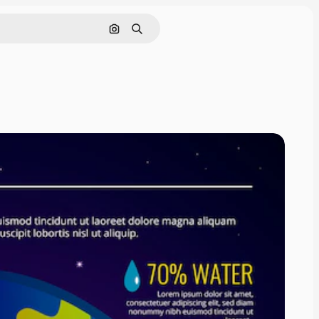
画像で検索
検索