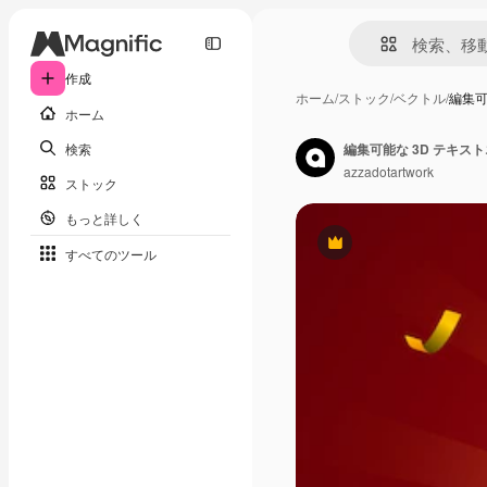
作成
ホーム
/
ストック
/
ベクトル
/
編集可
ホーム
検索
編集可能な 3D テキス
azzadotartwork
ストック
もっと詳しく
Premium
すべてのツール