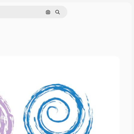
画像で検索
検索