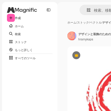
作成
ホーム
/
ストック
/
ベクトル
/
デザ
ホーム
検索
デザインと装飾のための
hramykaps
ストック
もっと詳しく
Premium
すべてのツール