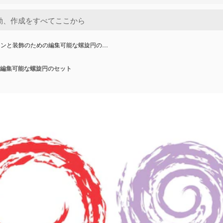
インと装飾のための編集可能な螺旋円の…
編集可能な螺旋円のセット