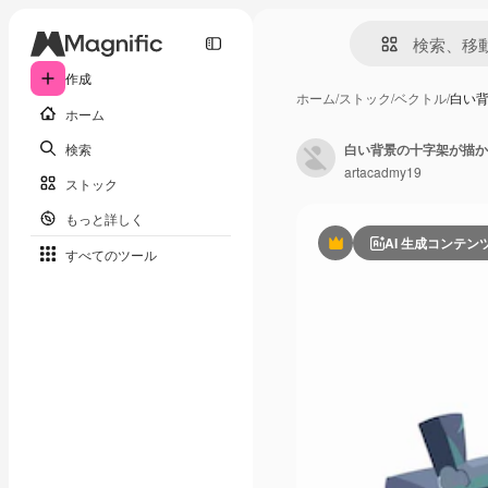
作成
ホーム
/
ストック
/
ベクトル
/
白い
ホーム
検索
白い背景の十字架が描か
artacadmy19
ストック
もっと詳しく
AI 生成コンテン
Premium
すべてのツール