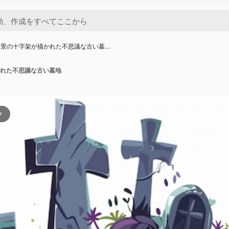
背景の十字架が描かれた不思議な古い墓…
れた不思議な古い墓地
ツ