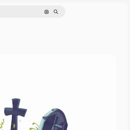
画像で検索
検索