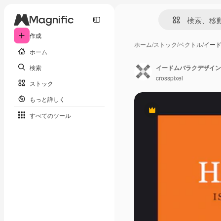
作成
ホーム
/
ストック
/
ベクトル
/
イー
ホーム
検索
イードムバラクデザイン
crosspixel
ストック
もっと詳しく
Premium
すべてのツール