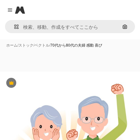
Magnific
Close menu
画像で
ホーム
/
ストック
/
ベクトル
/
70代から80代の夫婦 感動 喜び
Premium