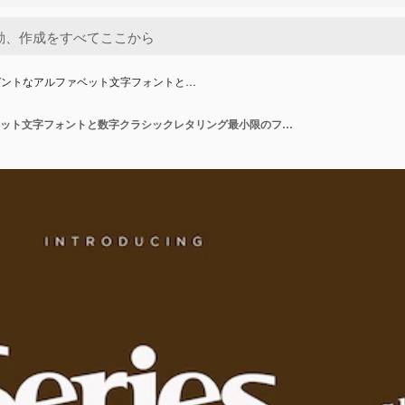
ガントなアルファベット文字フォントと…
エレガントなアルファベット文字フォントと数字クラシックレタリング最小限のファッションデザインタイポグラフィモード