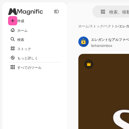
作成
ホーム
/
ストック
/
ベクトル
/
エレ
ホーム
検索
farhansimbox
ストック
もっと詳しく
Premium
すべてのツール