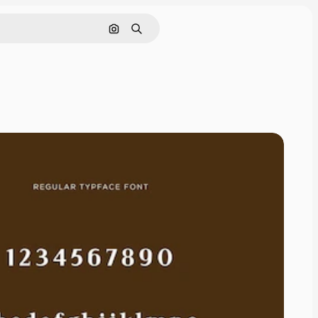
画像で検索
検索