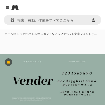
Magnific
Close menu
画像で
ホーム
/
ストック
/
ベクトル
/
エレガントなアルファベット文字フォントと…
Premium