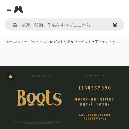
Magnific
Close menu
画像で
ホーム
/
ストック
/
ベクトル
/
エレガントなアルファベット文字フォントと…
Premium